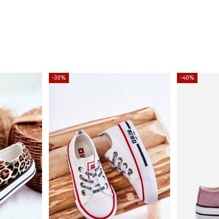
−30%
−40%