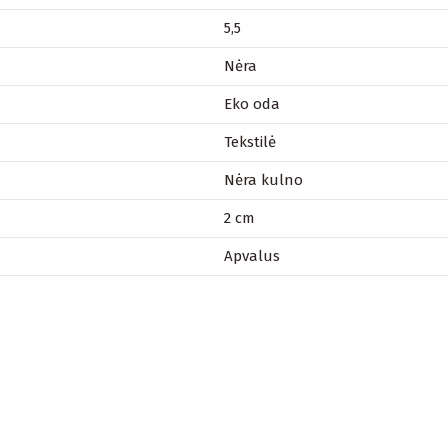
5,5
Nėra
Eko oda
Tekstilė
Nėra kulno
2 cm
Apvalus