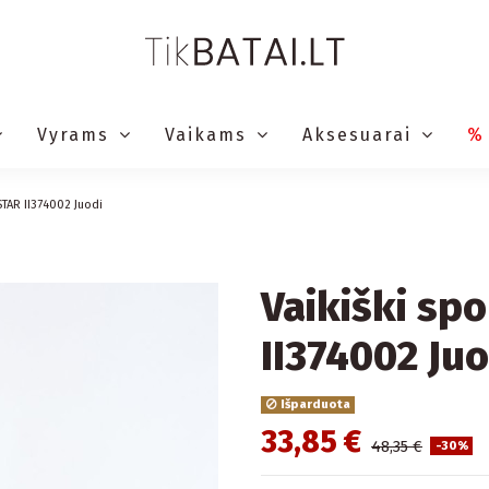
Vyrams
Vaikams
Aksesuarai
%
STAR II374002 Juodi
Vaikiški sp
II374002 Juo
Išparduota
33,85 €
48,35 €
-30%