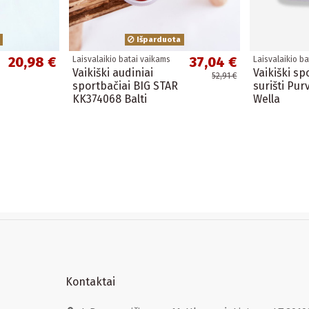
Išparduota
20,98 €
37,04 €
Laisvalaikio batai vaikams
Laisvalaikio b
Vaikiški audiniai
Vaikiški sp
52,91 €
sportbačiai BIG STAR
surišti Purv
KK374068 Balti
Wella
Kontaktai