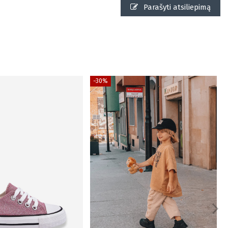
Parašyti atsiliepimą
−30%