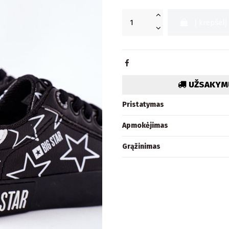
Į krepšelį
UŽSAKYMU
Pristatymas
Apmokėjimas
Grąžinimas