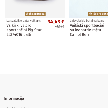
Išparduota
Išparduota
34,43 €
Laisvalaikio batai vaikams
Laisvalaikio batai vaikams
Vaikiški velcro
Vaikiški sportbačiai
43,04 €
sportbačiai Big Star
su leopardo raštu
LL374016 balti
Camel Berni
Informacija