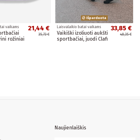
Išparduota
21,44 €
33,85 €
atai vaikams
Laisvalaikio batai vaikams
ortbačiai
Vaikiški izoliuoti aukšti
35,73 €
48,35 €
ini rožiniai
sportbačiai, juodi Clafi
Naujienlaiškis