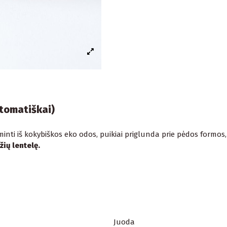
utomatiškai)
minti iš kokybiškos eko odos, puikiai priglunda prie pėdos formos,
ių lentelę.
Juoda