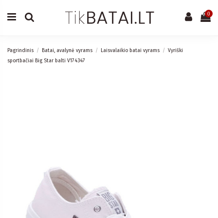
0
Pagrindinis
Batai, avalynė vyrams
Laisvalaikio batai vyrams
Vyriški
sportbačiai Big Star balti V174347