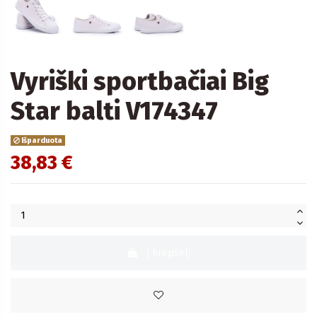
Vyriški sportbačiai Big
Star balti V174347
Išparduota
38,83 €
Į krepšelį