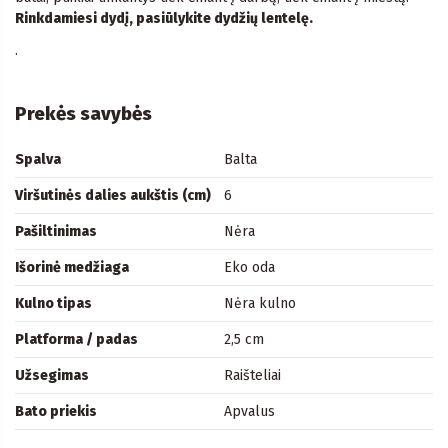
Rinkdamiesi dydį, pasiūlykite dydžių lentelę.
.
Prekės savybės
Spalva
Balta
Viršutinės dalies aukštis (cm)
6
Pašiltinimas
Nėra
Išorinė medžiaga
Eko oda
Kulno tipas
Nėra kulno
Platforma / padas
2,5 cm
Užsegimas
Raišteliai
Bato priekis
Apvalus