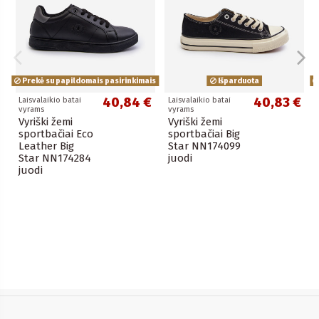
Prekė su papildomais pasirinkimais
Išparduota
40,84 €
40,83 €
Laisvalaikio batai
Laisvalaikio batai
vyrams
vyrams
Vyriški žemi
Vyriški žemi
sportbačiai Eco
sportbačiai Big
Leather Big
Star NN174099
Star NN174284
juodi
juodi