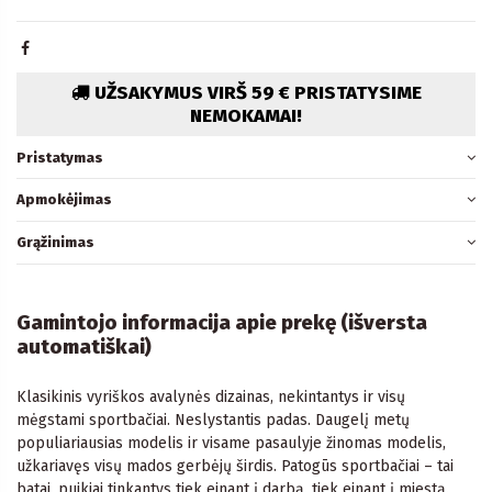
UŽSAKYMUS VIRŠ 59 € PRISTATYSIME
NEMOKAMAI!
Pristatymas
Apmokėjimas
Grąžinimas
Gamintojo informacija apie prekę (išversta
automatiškai)
Klasikinis vyriškos avalynės dizainas, nekintantys ir visų
mėgstami sportbačiai. Neslystantis padas. Daugelį metų
populiariausias modelis ir visame pasaulyje žinomas modelis,
užkariavęs visų mados gerbėjų širdis. Patogūs sportbačiai – tai
batai, puikiai tinkantys tiek einant į darbą, tiek einant į miestą.