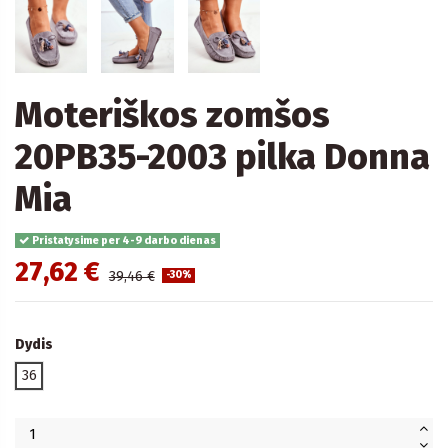
Moteriškos zomšos
20PB35-2003 pilka Donna
Mia
Pristatysime per 4-9 darbo dienas
27,62 €
39,46 €
-30%
Dydis
36