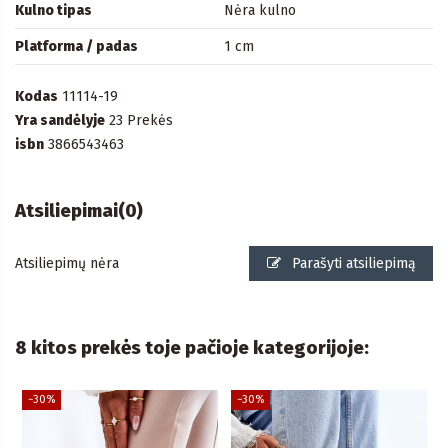
Kulno tipas
Nėra kulno
Platforma / padas
1 cm
Kodas
11114-19
Yra sandėlyje
23 Prekės
isbn
3866543463
Atsiliepimai
(0)
Atsiliepimų nėra
Parašyti atsiliepimą
8 kitos prekės toje pačioje kategorijoje:
−30%
−30%