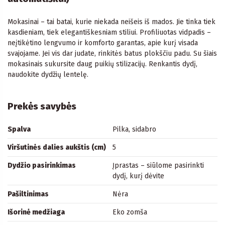
Mokasinai – tai batai, kurie niekada neišeis iš mados. Jie tinka tiek
kasdieniam, tiek elegantiškesniam stiliui. Profiliuotas vidpadis –
neįtikėtino lengvumo ir komforto garantas, apie kurį visada
svajojame. Jei vis dar judate, rinkitės batus plokščiu padu. Su šiais
mokasinais sukursite daug puikių stilizacijų. Renkantis dydį,
naudokite dydžių lentelę.
Prekės savybės
Spalva
Pilka, sidabro
Viršutinės dalies aukštis (cm)
5
Dydžio pasirinkimas
Įprastas – siūlome pasirinkti
dydį, kurį dėvite
Pašiltinimas
Nėra
Išorinė medžiaga
Eko zomša