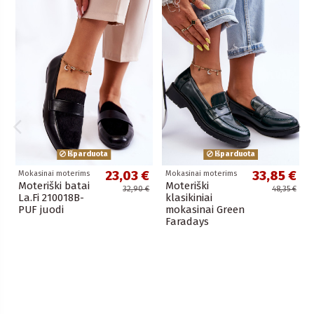
Išparduota
Išparduota
23,03 €
33,85 €
Mokasinai moterims
Mokasinai moterims
Moteriški batai
Moteriški
32,90 €
48,35 €
La.Fi 210018B-
klasikiniai
PUF juodi
mokasinai Green
Faradays