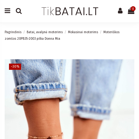
0
Pagrindinis
Batai, avalynė moterims
Mokasinai moterims
Moteriškos
zomšos 20PB35-2003 pilka Donna Mia
−30%