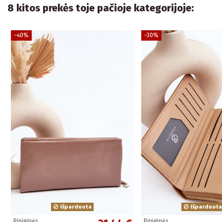
8 kitos prekės toje pačioje kategorijoje:
−40%
−30%
Išparduota
Išparduota
Piniginės
Piniginės