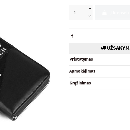
Į krepšelį
UŽSAKYMU
Pristatymas
Apmokėjimas
Grąžinimas