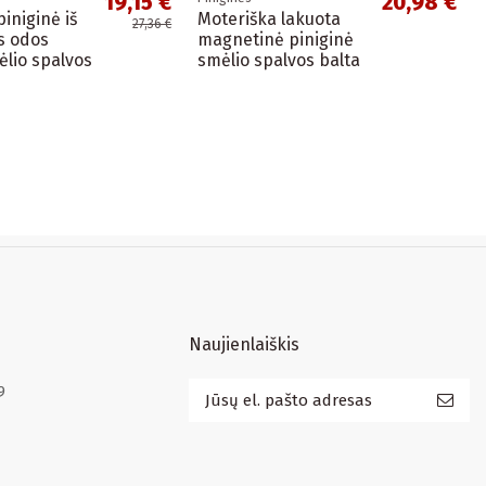
19,15 €
20,98 €
iniginė iš
Moteriška lakuota
27,36 €
s odos
magnetinė piniginė
ėlio spalvos
smėlio spalvos balta
Naujienlaiškis
9