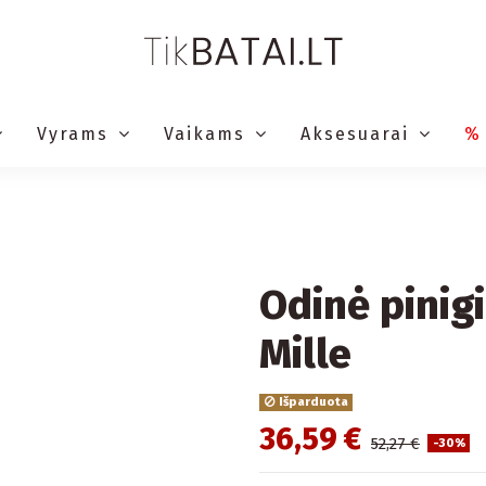
Vyrams
Vaikams
Aksesuarai
%
Odinė pinig
Mille
Išparduota
36,59 €
52,27 €
-30%