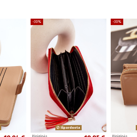
−30%
−30%
Išparduota
Piniginės
Piniginės