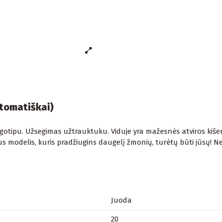
utomatiškai)
logotipu. Užsegimas užtrauktuku. Viduje yra mažesnės atviros kišen
delis, kuris pradžiugins daugelį žmonių, turėtų būti jūsų! Nedve
Juoda
20