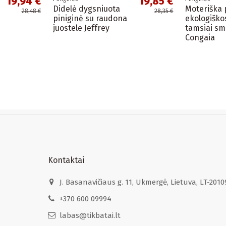
19,94 €
19,85 €
s
Didelė dygsniuota
Moteriška p
28,48 €
28,35 €
piniginė su raudona
ekologiško
juostele Jeffrey
tamsiai sm
Congaia
Kontaktai
J. Basanavičiaus g. 11, Ukmergė, Lietuva, LT-2010
+370 600 09994
labas@tikbatai.lt