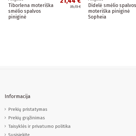
21,44 €
Tiborlena moteriška
Didelė smėlio spalvo
35,73 €
smėlio spalvos
moteriška piniginė
piniginė
Sopheia
Informacija
Prekių pristatymas
Prekių grąžinimas
Taisyklės ir privatumo politika
Susisiekite