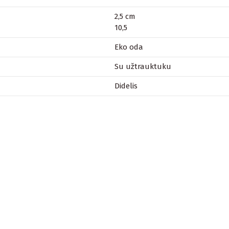
2,5 cm
10,5
Eko oda
Su užtrauktuku
Didelis