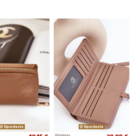
Išparduota
Išparduota
Piniginės