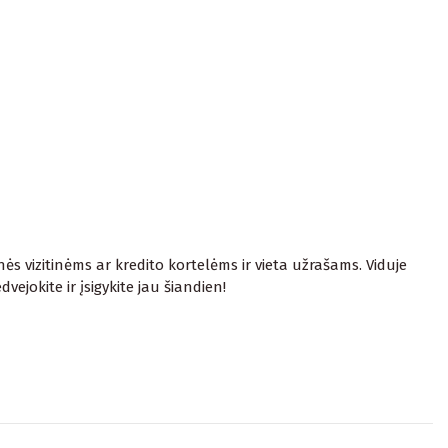
ės vizitinėms ar kredito kortelėms ir vieta užrašams. Viduje
jokite ir įsigykite jau šiandien!