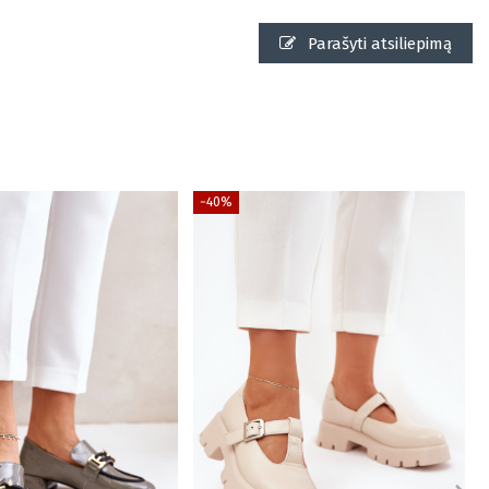
Parašyti atsiliepimą
−40%