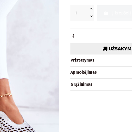
Į krepšelį
UŽSAKYMU
Pristatymas
Apmokėjimas
Grąžinimas