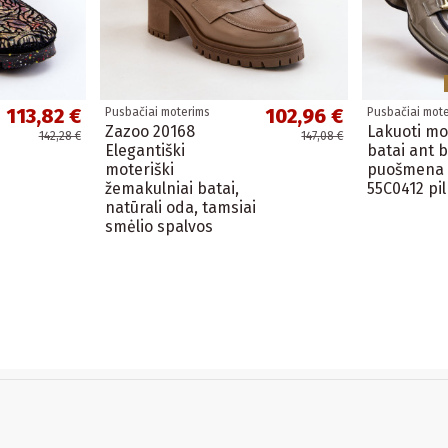
113,82 €
102,96 €
Pusbačiai moterims
Pusbačiai mot
Zazoo 20168
Lakuoti mo
142,28 €
147,08 €
Elegantiški
batai ant 
moteriški
puošmena 
žemakulniai batai,
55C0412 pi
natūrali oda, tamsiai
smėlio spalvos