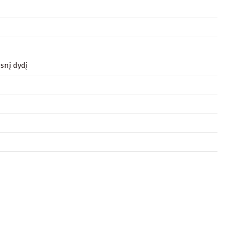
snį dydį