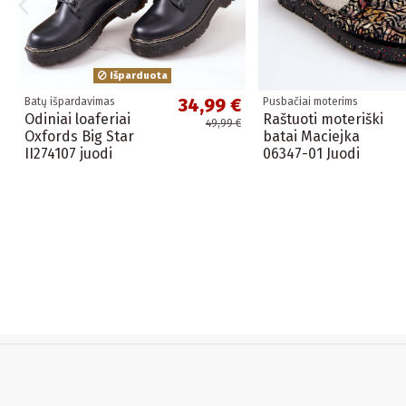
Išparduota
34,99 €
Batų išpardavimas
Pusbačiai moterims
Odiniai loaferiai
Raštuoti moteriški
49,99 €
Oxfords Big Star
batai Maciejka
II274107 juodi
06347-01 Juodi