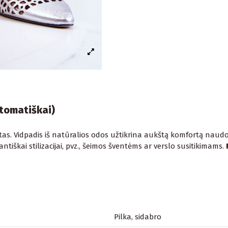
utomatiškai)
rštas. Vidpadis iš natūralios odos užtikrina aukštą komfortą naud
legantiškai stilizacijai, pvz., šeimos šventėms ar verslo susitikimams.
Pilka, sidabro