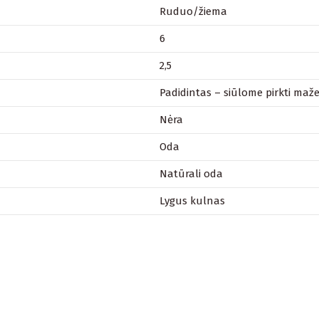
Ruduo/žiema
6
2,5
Padidintas – siūlome pirkti maže
Nėra
Oda
Natūrali oda
Lygus kulnas