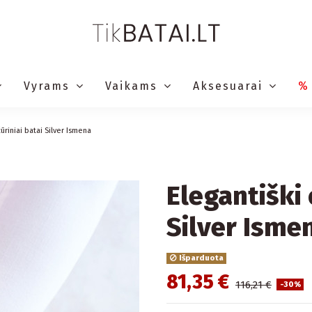
Vyrams
Vaikams
Aksesuarai
%
žūriniai batai Silver Ismena
Elegantiški 
Silver Isme
Išparduota
81,35 €
116,21 €
-30%