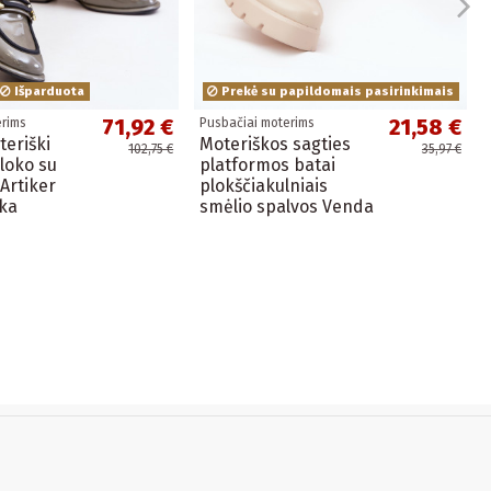
Išparduota
Prekė su papildomais pasirinkimais
71,92 €
21,58 €
erims
Pusbačiai moterims
teriški
Moteriškos sagties
102,75 €
35,97 €
bloko su
platformos batai
Artiker
plokščiakulniais
lka
smėlio spalvos Venda