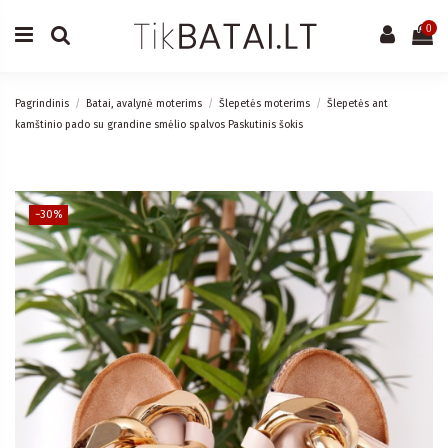
0
Pagrindinis
Batai, avalynė moterims
Šlepetės moterims
Šlepetės ant
kamštinio pado su grandine smėlio spalvos Paskutinis šokis
−30%