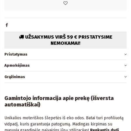
UŽSAKYMUS VIRŠ 59 € PRISTATYSIME
NEMOKAMAI!
Pristatymas
Apmokėjimas
Grąžinimas
Gamintojo informacija apie prekę (išversta
automatiškai)
Unikalios moteriškos šlepetės iš eko odos. Batai turi profiliuotą
vidpadį, kuris garantuoja patogumą. Madingas kirpimas su
masyvia grandinėle paįvairins jūsų stilizacijas!
Renkantis dydį,