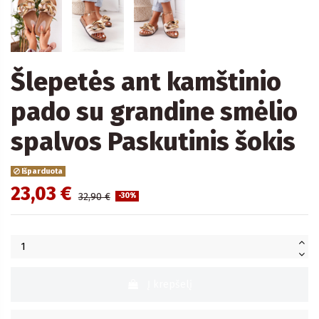
Šlepetės ant kamštinio
pado su grandine smėlio
spalvos Paskutinis šokis
Išparduota
23,03 €
32,90 €
-30%
Į krepšelį