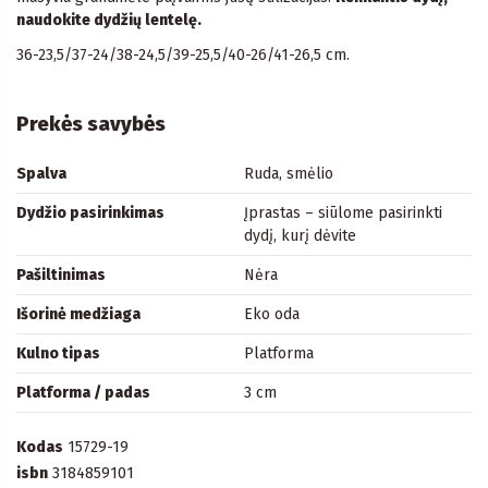
naudokite dydžių lentelę.
36-23,5/37-24/38-24,5/39-25,5/40-26/41-26,5 cm.
Prekės savybės
Spalva
Ruda, smėlio
Dydžio pasirinkimas
Įprastas – siūlome pasirinkti
dydį, kurį dėvite
Pašiltinimas
Nėra
Išorinė medžiaga
Eko oda
Kulno tipas
Platforma
Platforma / padas
3 cm
Kodas
15729-19
isbn
3184859101