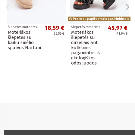
Prekė su papildomais pasirinkimais
18,59 €
45,97 €
Šlepetės moterims
Šlepetės moterims
Moteriškos
Moteriškos
26,56 €
91,94 €
šlepetės su
šlepetės su
kailiu smėlio
dirželiais ant
spalvos Nartani
kulkšnies,
pagamintos iš
ekologiškos
odos juodos...
Informacija