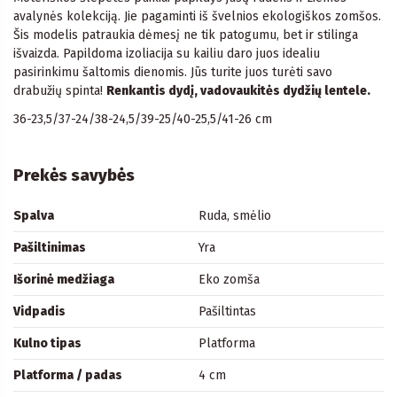
avalynės kolekciją. Jie pagaminti iš švelnios ekologiškos zomšos.
Šis modelis patraukia dėmesį ne tik patogumu, bet ir stilinga
išvaizda. Papildoma izoliacija su kailiu daro juos idealiu
pasirinkimu šaltomis dienomis. Jūs turite juos turėti savo
drabužių spinta!
Renkantis dydį, vadovaukitės dydžių lentele.
36-23,5/37-24/38-24,5/39-25/40-25,5/41-26 cm
Prekės savybės
Spalva
Ruda, smėlio
Pašiltinimas
Yra
Išorinė medžiaga
Eko zomša
Vidpadis
Pašiltintas
Kulno tipas
Platforma
Platforma / padas
4 cm