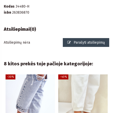
Kodas
34480-H
isbn
263836870
Atsiliepimai
(0)
Atsiliepimų nėra
Parašyti atsiliepimą
8 kitos prekės toje pačioje kategorijoje:
−30%
−40%