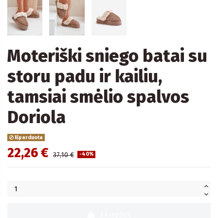
Moteriški sniego batai su
storu padu ir kailiu,
tamsiai smėlio spalvos
Doriola
Išparduota
22,26 €
37,10 €
-40%
Į krepšelį