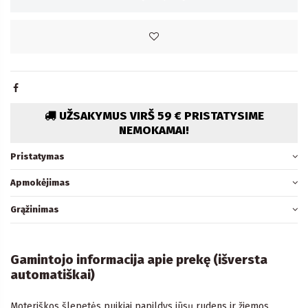
UŽSAKYMUS VIRŠ 59 € PRISTATYSIME
NEMOKAMAI!
Pristatymas
Apmokėjimas
Grąžinimas
Gamintojo informacija apie prekę (išversta
automatiškai)
Moteriškos šlepetės puikiai papildys jūsų rudens ir žiemos