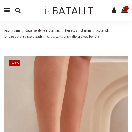
0
Pagrindinis
Batai, avalynė moterims
Šlepetės moterims
Moteriški
sniego batai su storu padu ir kailiu, tamsiai smėlio spalvos Doriola
−40%