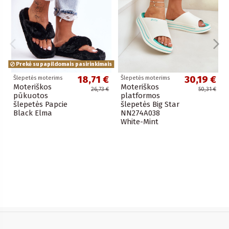
Prekė su papildomais pasirinkimais
18,71 €
30,19 €
Šlepetės moterims
Šlepetės moterims
Moteriškos
Moteriškos
26,73 €
50,31 €
pūkuotos
platformos
šlepetės Papcie
šlepetės Big Star
Black Elma
NN274A038
White-Mint