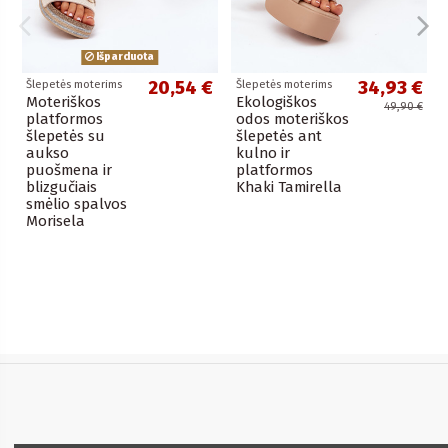
Išparduota
20,54 €
34,93 €
Šlepetės moterims
Šlepetės moterims
Moteriškos
Ekologiškos
49,90 €
platformos
odos moteriškos
šlepetės su
šlepetės ant
aukso
kulno ir
puošmena ir
platformos
blizgučiais
Khaki Tamirella
smėlio spalvos
Morisela