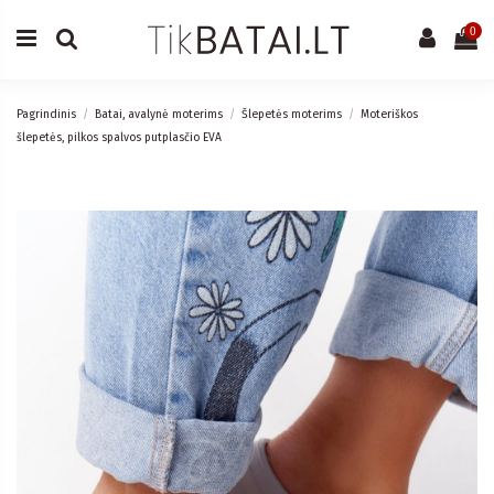
0
Pagrindinis
Batai, avalynė moterims
Šlepetės moterims
Moteriškos
šlepetės, pilkos spalvos putplasčio EVA