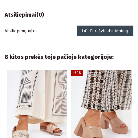
Atsiliepimai
(0)
Atsiliepimų nėra
Parašyti atsiliepimą
8 kitos prekės toje pačioje kategorijoje:
−30%