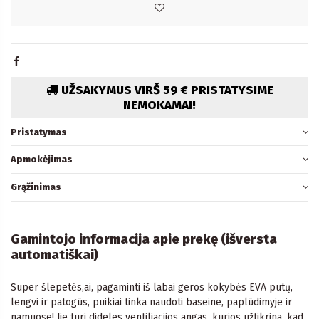
UŽSAKYMUS VIRŠ 59 € PRISTATYSIME
NEMOKAMAI!
Pristatymas
Apmokėjimas
Grąžinimas
Gamintojo informacija apie prekę (išversta
automatiškai)
Super šlepetės,ai, pagaminti iš labai geros kokybės EVA putų,
lengvi ir patogūs, puikiai tinka naudoti baseine, paplūdimyje ir
namuose! Jie turi dideles ventiliacijos angas, kurios užtikrina, kad