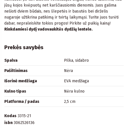
jūsų kojos kvėpuotų net karščiausiomis dienomis. Juos galima
nešioti dviem būdais, nes šlepetės ir basutės bei dirželis
nugaroje užtikrina patikimą ir tvirtą laikymąsi. Turite juos turėti
dabar, nepraleiskite tokios progos! Pirkite už puikią kainą!
Rinkdamiesi dydį vadovaukitės dydžių lentele.
Prekės savybės
Spalva
Pilka, sidabro
Pašiltinimas
Nėra
Išorinė medžiaga
EVA medžiaga
Kulno tipas
Nėra kulno
Platforma / padas
2,5 cm
Kodas
3315-21
isbn
3062526136