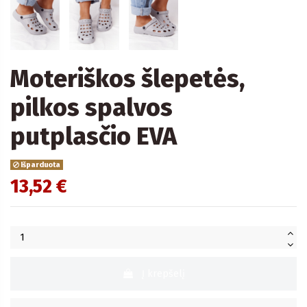
Moteriškos šlepetės,
pilkos spalvos
putplasčio EVA
Išparduota
13,52 €
Į krepšelį