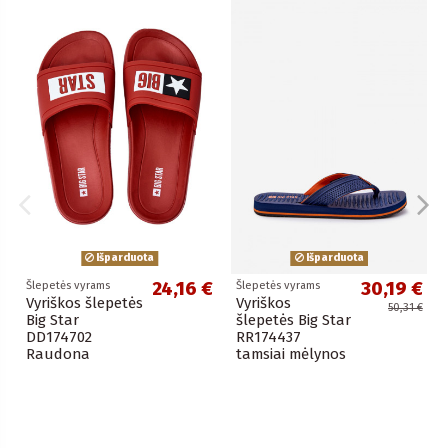
Išparduota
Išparduota
24,16 €
30,19 €
Šlepetės vyrams
Šlepetės vyrams
Vyriškos šlepetės
Vyriškos
50,31 €
Big Star
šlepetės Big Star
DD174702
RR174437
Raudona
tamsiai mėlynos