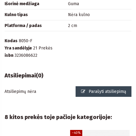
Išorinė medžiaga
Guma
Kulno tipas
Nėra kulno
Platforma / padas
2 cm
Kodas
8050-F
Yra sandėlyje
21 Prekės
isbn
3236086622
Atsiliepimai
(0)
Atsiliepimų nėra
Parašyti atsiliepimą
8 kitos prekės toje pačioje kategorijoje:
−40%