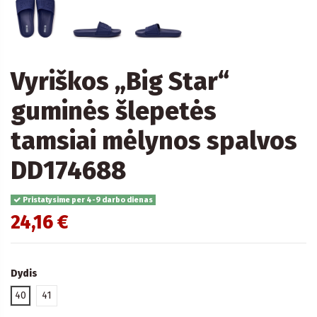
Vyriškos „Big Star“
guminės šlepetės
tamsiai mėlynos spalvos
DD174688
Pristatysime per 4-9 darbo dienas
24,16 €
Dydis
40
41