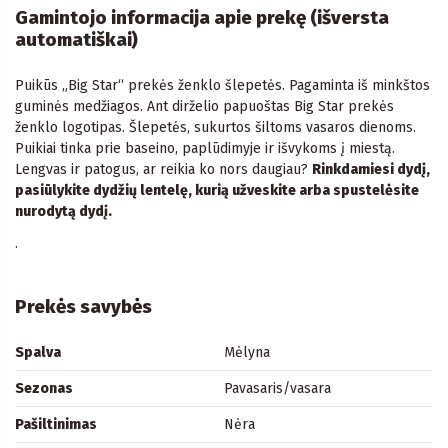
Gamintojo informacija apie prekę (išversta
automatiškai)
Puikūs „Big Star“ prekės ženklo šlepetės. Pagaminta iš minkštos
guminės medžiagos. Ant dirželio papuoštas Big Star prekės
ženklo logotipas. Šlepetės, sukurtos šiltoms vasaros dienoms.
Puikiai tinka prie baseino, paplūdimyje ir išvykoms į miestą.
Lengvas ir patogus, ar reikia ko nors daugiau?
Rinkdamiesi dydį,
pasiūlykite dydžių lentelę, kurią užveskite arba spustelėsite
nurodytą dydį.
.
Prekės savybės
Spalva
Mėlyna
Sezonas
Pavasaris/vasara
Pašiltinimas
Nėra