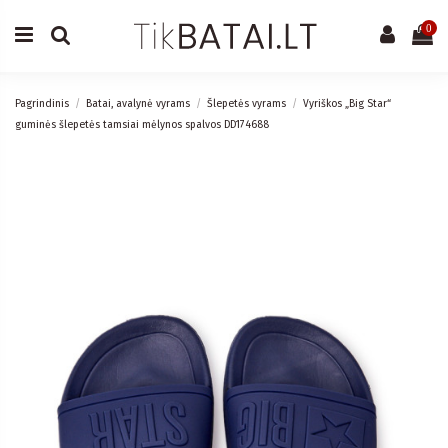
0
Pagrindinis
Batai, avalynė vyrams
Šlepetės vyrams
Vyriškos „Big Star“
guminės šlepetės tamsiai mėlynos spalvos DD174688