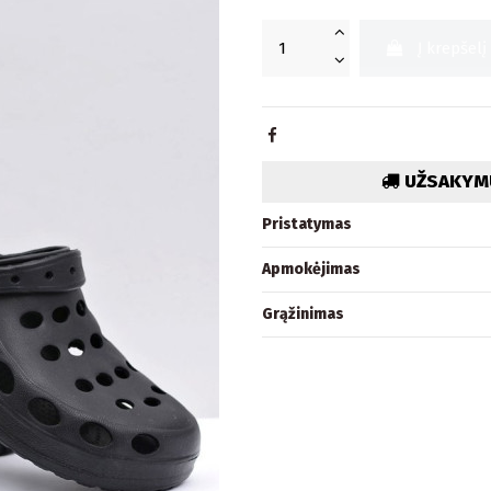
Į krepšelį
UŽSAKYMU
Pristatymas
Apmokėjimas
Grąžinimas