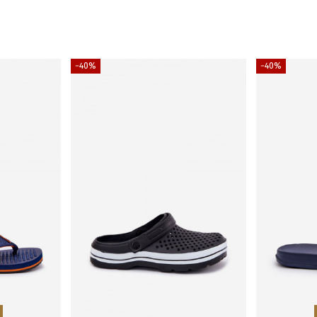
−40%
−40%