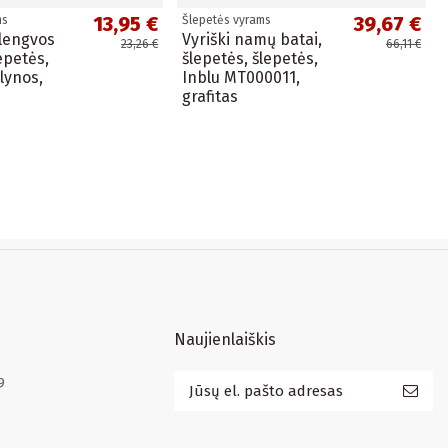
13,95 €
39,67 €
ms
Šlepetės vyrams
 lengvos
Vyriški namų batai,
23,26 €
66,11 €
epetės,
šlepetės, šlepetės,
lynos,
Inblu MT000011,
grafitas
Naujienlaiškis
9