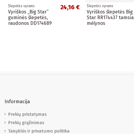
24,16 €
Šlepetės vyrams
Šlepetės vyrams
Vyriškos „Big Star“
Vyriškos šlepetės Big
guminės šlepetės,
Star RR174437 tamsia
raudonos DD174689
mėlynos
Informacija
Prekių pristatymas
Prekių grąžinimas
Taisyklės ir privatumo politika