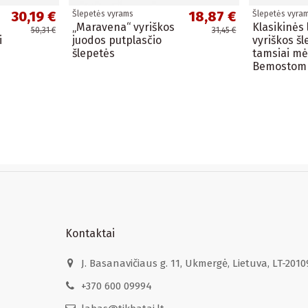
30,19 €
18,87 €
Šlepetės vyrams
Šlepetės vyra
„Maravena“ vyriškos
Klasikinės
50,31 €
31,45 €
i
juodos putplasčio
vyriškos šl
šlepetės
tamsiai mė
Bemostom
Kontaktai
J. Basanavičiaus g. 11, Ukmergė, Lietuva, LT-2010
+370 600 09994