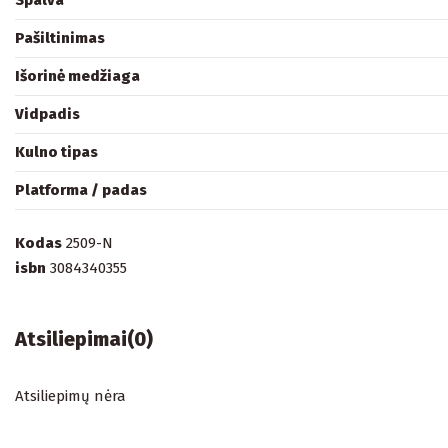
Spalva
Pašiltinimas
Išorinė medžiaga
Vidpadis
Kulno tipas
Platforma / padas
Kodas
2509-N
isbn
3084340355
Atsiliepimai
(0)
Atsiliepimų nėra