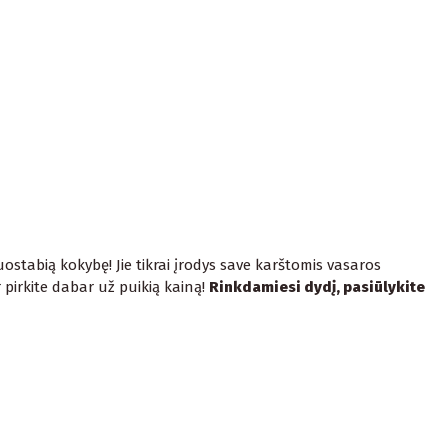
ostabią kokybę! Jie tikrai įrodys save karštomis vasaros
r pirkite dabar už puikią kainą!
Rinkdamiesi dydį, pasiūlykite