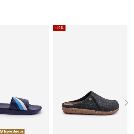
−40%
Išparduota