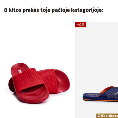
8 kitos prekės toje pačioje kategorijoje:
−40%
Išparduota