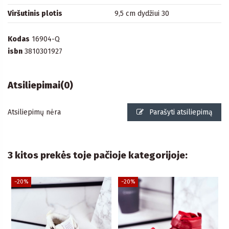
Viršutinis plotis
9,5 cm dydžiui 30
Kodas
16904-Q
isbn
3810301927
Atsiliepimai
(0)
Atsiliepimų nėra
Parašyti atsiliepimą
3 kitos prekės toje pačioje kategorijoje:
−20%
−20%