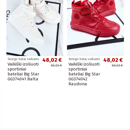
48,02 €
48,02 €
Sniego batai vaikams
Sniego batai vaikams
Vaikiški izoliuoti
Vaikiški izoliuoti
60,03 €
60,03 €
sportiniai
sportiniai
bateliai Big Star
bateliai Big Star
GG374041 Balta
GG374042
Raudona