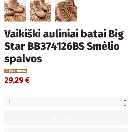
Vaikiški auliniai batai Big
Star BB374126BS Smėlio
spalvos
Išparduota
29,29 €
Į krepšelį