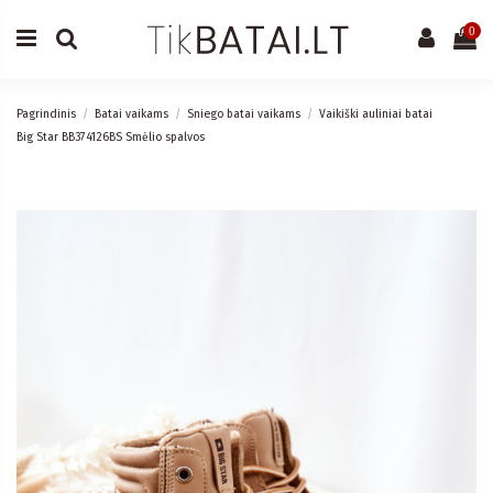
0
Pagrindinis
Batai vaikams
Sniego batai vaikams
Vaikiški auliniai batai
Big Star BB374126BS Smėlio spalvos