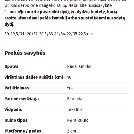
puikiai derės prie daugelio stilių. Nelaukite, užsisakykite
šiandien!
Jei norite pasirinkti dydį, žr. dydžių lentelę, kurią
rasite užvesdami pelės žymeklį arba spustelėdami nurodytą
dydį.
30-19,5/31 -20/32-20,5/33-21/34-22/35-22,5 cm.
Prekės savybės
Spalva
Ruda, smėlio
Viršutinės dalies aukštis (cm)
10
Pašiltinimas
Yra
Išorinė medžiaga
Eko oda
Vidpadis
Tekstilė
Kulno tipas
Nėra kulno
Platforma / padas
2 cm