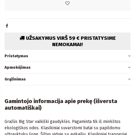
UŽSAKYMUS VIRŠ 59 € PRISTATYSIME
NEMOKAMAI!
Pristatymas
Apmokėjimas
Grąžinimas
Gamintojo informacija apie prekę (išversta
automatiškai)
Gražūs Big Star vaikiški gaudyklės. Pagaminta tik iš minkštos
ekologiškos odos. Klasikiniai suvarstomi batai su papildomu
užtrauktuku šone. Šiltas viduje su avikailiu. Klasikiniai trapperiai