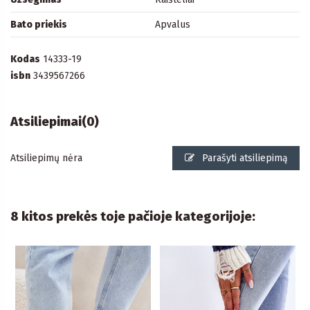
Bato priekis
Apvalus
Kodas
14333-19
isbn
3439567266
Atsiliepimai
(0)
Atsiliepimų nėra
Parašyti atsiliepimą
8 kitos prekės toje pačioje kategorijoje: