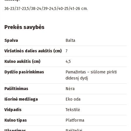
36-23/37-23,5/38-24/39-24,5/40-25/41-26 cm.
Prekės savybės
Spalva
Balta
Viršutinės dalies aukštis (cm)
7
Kulno aukštis (cm)
4,5
Dydžio pasirinkimas
Pamažintas – siūlome pirkti
didesnį dydį
Pašiltinimas
Nėra
Išorinė medžiaga
Eko oda
Vidpadis
Tekstilė
Kulno tipas
Platforma
Užsegimas
Raišteliai