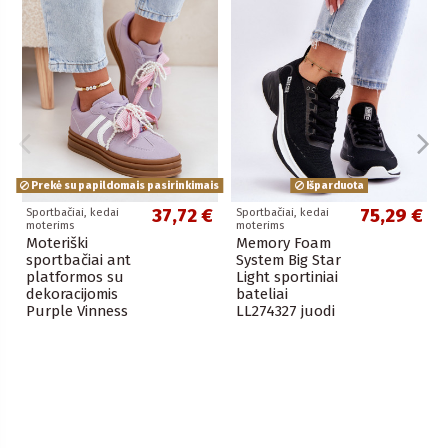
Prekė su papildomais pasirinkimais
Išparduota
37,72 €
75,29 €
Sportbačiai, kedai
Sportbačiai, kedai
moterims
moterims
Moteriški
Memory Foam
sportbačiai ant
System Big Star
platformos su
Light sportiniai
dekoracijomis
bateliai
Purple Vinness
LL274327 juodi