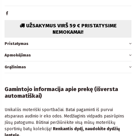
UŽSAKYMUS VIRŠ 59 € PRISTATYSIME
NEMOKAMAI!
Pristatymas
Apmokėjimas
Grąžinimas
Gamintojo informacija apie prekę (išversta
automatiškai)
Unikalūs moteriški sportbačiai. Batai pagaminti iš purvui
atsparaus audinio ir eko odos. Medžiaginis vidpadis pasirūpins
Jūsų patogumu. Būtinai peržiūrėkite visą mūsų moteriškų
sportinių batų kolekciją!
Renkantis dydį, naudokite dydžių
lentelę.