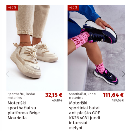
−20%
−20%
32,15 €
111,64 €
Sportbačiai, kedai
Sportbačiai, kedai
moterims
moterims
40,18 €
139,55 €
Moteriški
Moteriški
sportbačiai su
sportiniai batai
platforma Beige
ant pleišto GOE
Moariella
KK2N4081 juodi
ir tamsiai
mėlyni