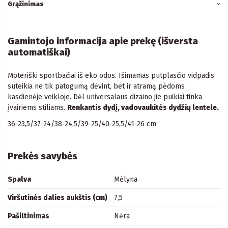
Grąžinimas
Gamintojo informacija apie prekę (išversta
automatiškai)
Moteriški sportbačiai iš eko odos. Išimamas putplasčio vidpadis
suteikia ne tik patogumą dėvint, bet ir atramą pėdoms
kasdienėje veikloje. Dėl universalaus dizaino jie puikiai tinka
įvairiems stiliams.
Renkantis dydį, vadovaukitės dydžių lentele.
36-23,5/37-24/38-24,5/39-25/40-25,5/41-26 cm
Prekės savybės
Spalva
Mėlyna
Viršutinės dalies aukštis (cm)
7,5
Pašiltinimas
Nėra