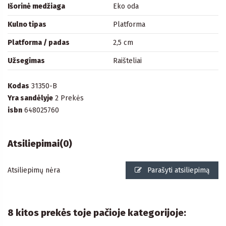
Išorinė medžiaga
Eko oda
Kulno tipas
Platforma
Platforma / padas
2,5 cm
Užsegimas
Raišteliai
Kodas
31350-B
Yra sandėlyje
2 Prekės
isbn
648025760
Atsiliepimai
(0)
Atsiliepimų nėra
Parašyti atsiliepimą
8 kitos prekės toje pačioje kategorijoje: