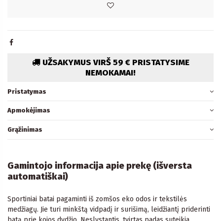
UŽSAKYMUS VIRŠ 59 € PRISTATYSIME
NEMOKAMAI!
Pristatymas
Apmokėjimas
Grąžinimas
Gamintojo informacija apie prekę (išversta
automatiškai)
Sportiniai batai pagaminti iš zomšos eko odos ir tekstilės
medžiagų. Jie turi minkštą vidpadį ir surišimą, leidžiantį priderinti
batą prie kojos dydžio. Neslystantis, tvirtas padas suteikia