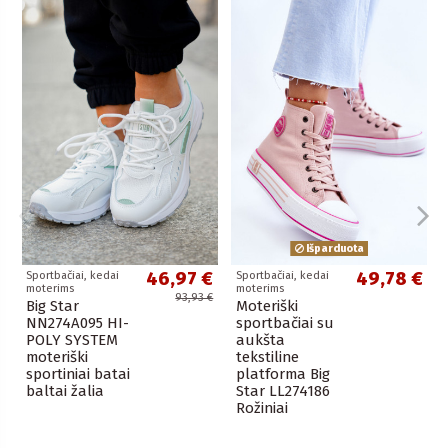
Išparduota
46,97 €
49,78 €
Sportbačiai, kedai
Sportbačiai, kedai
moterims
moterims
93,93 €
Big Star
Moteriški
NN274A095 HI-
sportbačiai su
POLY SYSTEM
aukšta
moteriški
tekstiline
sportiniai batai
platforma Big
baltai žalia
Star LL274186
Rožiniai