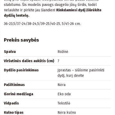
stabilumo. Šis modelis pavogs daugelio jūsų širdis, todėl
nelaukite ir pirkite jau šiandien!
Rinkdamiesi dydį žiūrėkite
dydžių lentelę.
36-23,5/37-24/38-24,5/39-25/40-25, 5/41-26 cm.
Prekės savybės
Spalva
Rožinė
Viršutinės dalies aukštis (cm)
7
Dydžio pasirinkimas
Įprastas – siūlome pasirinkti
dydį, kurį dėvite
Pašiltinimas
Nėra
Išorinė medžiaga
Eko oda
Vidpadis
Tekstilė
Kulno tipas
Nėra kulno