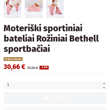
Moteriški sportiniai
bateliai Rožiniai Bethell
sportbačiai
Išparduota
30,66 €
51,10 €
-40%
Į krepšelį