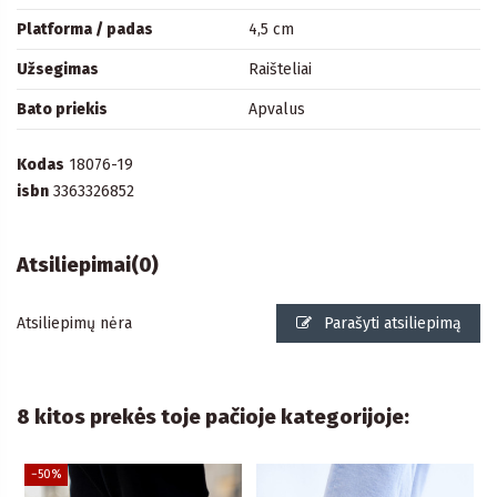
Platforma / padas
4,5 cm
Užsegimas
Raišteliai
Bato priekis
Apvalus
Kodas
18076-19
isbn
3363326852
Atsiliepimai
(0)
Atsiliepimų nėra
Parašyti atsiliepimą
8 kitos prekės toje pačioje kategorijoje:
−50%