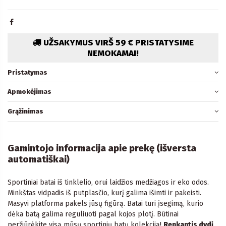
UŽSAKYMUS VIRŠ 59 € PRISTATYSIME
NEMOKAMAI!
Pristatymas
Apmokėjimas
Grąžinimas
Gamintojo informacija apie prekę (išversta
automatiškai)
Sportiniai batai iš tinklelio, orui laidžios medžiagos ir eko odos.
Minkštas vidpadis iš putplasčio, kurį galima išimti ir pakeisti.
Masyvi platforma pakels jūsų figūrą. Batai turi įsegimą, kurio
dėka batą galima reguliuoti pagal kojos plotį. Būtinai
peržiūrėkite visą mūsų sportinių batų kolekciją!
Renkantis dydį,