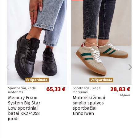
Išparduota
Išparduota
65,33 €
28,83 €
Sportbačiai, kedai
Sportbačiai, kedai
moterims
moterims
57,66 €
Memory Foam
Moteriški žemai
System Big Star
smėlio spalvos
Low sportiniai
sportbačiai
batai KK274258
Ennorwen
juodi