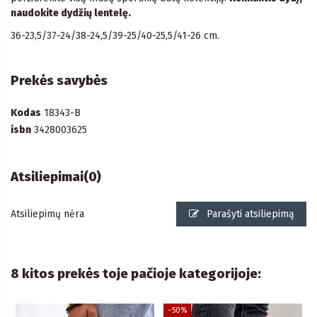
naudokite dydžių lentelę.
36-23,5/37-24/38-24,5/39-25/40-25,5/41-26 cm.
Prekės savybės
Kodas
18343-B
isbn
3428003625
Atsiliepimai
(0)
Atsiliepimų nėra
Parašyti atsiliepimą
8 kitos prekės toje pačioje kategorijoje:
−50%