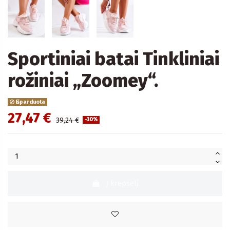
Sportiniai batai Tinkliniai
rožiniai „Zoomey“.
Išparduota
27,47 €
39,24 €
-30%
Į krepšelį