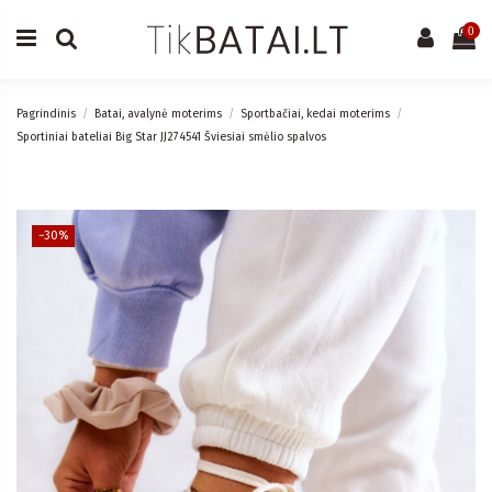
0
Pagrindinis
Batai, avalynė moterims
Sportbačiai, kedai moterims
Sportiniai bateliai Big Star JJ274541 Šviesiai smėlio spalvos
−30%