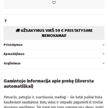
UŽSAKYMUS VIRŠ 59 € PRISTATYSIME
NEMOKAMAI!
Pristatymas
Apmokėjimas
Grąžinimas
Gamintojo informacija apie prekę (išversta
automatiškai)
Patvarūs, patogūs ir, svarbiausia, madingi – šie batai puikiai tinka
kasdieniam naudojimui. Batų vidus ir vidpadis pagaminti iš trinčiai
atsparios medžiagos. Šie batai leis jums patogiai visą dieną, todėl