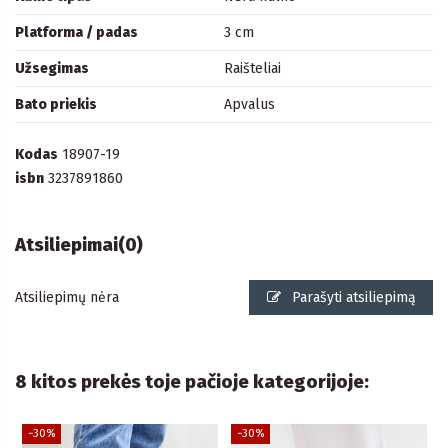
Platforma / padas
3 cm
Užsegimas
Raišteliai
Bato priekis
Apvalus
Kodas
18907-19
isbn
3237891860
Atsiliepimai
(0)
Atsiliepimų nėra
Parašyti atsiliepimą
8 kitos prekės toje pačioje kategorijoje:
−30%
−30%