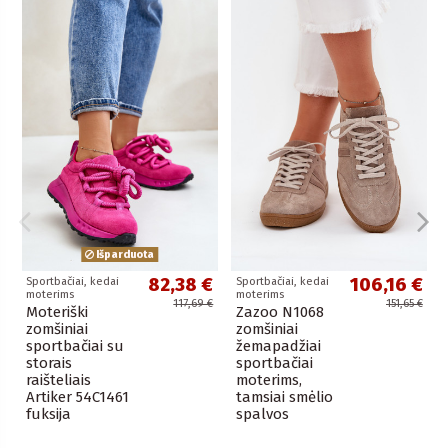
Išparduota
82,38 €
106,16 €
Sportbačiai, kedai
Sportbačiai, kedai
moterims
moterims
117,69 €
151,65 €
Moteriški
Zazoo N1068
zomšiniai
zomšiniai
sportbačiai su
žemapadžiai
storais
sportbačiai
raišteliais
moterims,
Artiker 54C1461
tamsiai smėlio
fuksija
spalvos