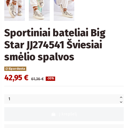
Sportiniai bateliai Big
Star JJ274541 Šviesiai
smėlio spalvos
Išparduota
42,95 €
61,36 €
-30%
Į krepšelį