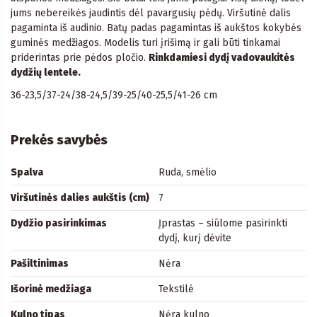
jums nebereikės jaudintis dėl pavargusių pėdų. Viršutinė dalis
pagaminta iš audinio. Batų padas pagamintas iš aukštos kokybės
guminės medžiagos. Modelis turi įrišimą ir gali būti tinkamai
priderintas prie pėdos pločio.
Rinkdamiesi dydį vadovaukitės
dydžių lentele.
36-23,5/37-24/38-24,5/39-25/40-25,5/41-26 cm
Prekės savybės
Spalva
Ruda, smėlio
Viršutinės dalies aukštis (cm)
7
Dydžio pasirinkimas
Įprastas – siūlome pasirinkti
dydį, kurį dėvite
Pašiltinimas
Nėra
Išorinė medžiaga
Tekstilė
Kulno tipas
Nėra kulno