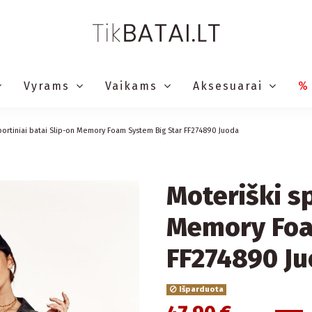
Vyrams
Vaikams
Aksesuarai
%
portiniai batai Slip-on Memory Foam System Big Star FF274890 Juoda
Moteriški sp
Memory Foa
FF274890 J
Išparduota