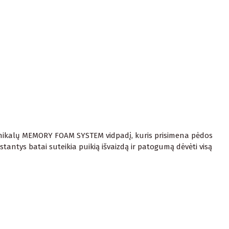
ri unikalų MEMORY FOAM SYSTEM vidpadį, kuris prisimena pėdos
stantys batai suteikia puikią išvaizdą ir patogumą dėvėti visą