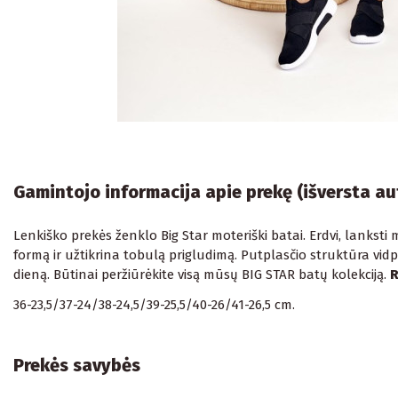
Gamintojo informacija apie prekę (išversta a
Lenkiško prekės ženklo Big Star moteriški batai. Erdvi, lankst
formą ir užtikrina tobulą prigludimą. Putplasčio struktūra vidp
dieną. Būtinai peržiūrėkite visą mūsų BIG STAR batų kolekciją.
R
36-23,5/37-24/38-24,5/39-25,5/40-26/41-26,5 cm.
Prekės savybės