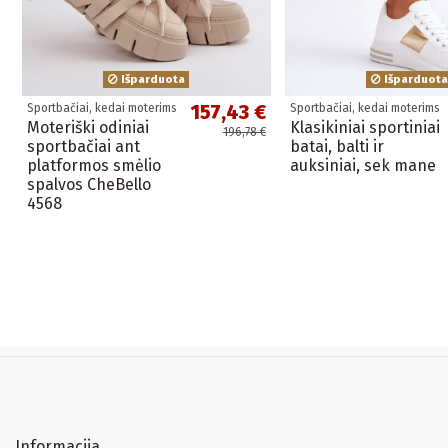
Išparduota
Išparduota
157,43 €
Sportbačiai, kedai moterims
Sportbačiai, kedai moterims
Moteriški odiniai
Klasikiniai sportiniai
196,78 €
sportbačiai ant
batai, balti ir
platformos smėlio
auksiniai, sek mane
spalvos CheBello
4568
Informacija