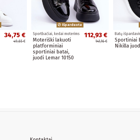
Išparduota
34,75 €
112,93 €
Sportbačiai, kedai moterims
Batų išpardav
Moteriški lakuoti
Sportiniai 
49,65 €
141,16 €
platforminiai
Nikilla juod
sportiniai batai,
juodi Lemar 10150
Kontaktai