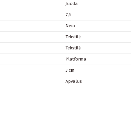
Juoda
7,5
Nėra
Tekstilė
Tekstilė
Platforma
3 cm
Apvalus