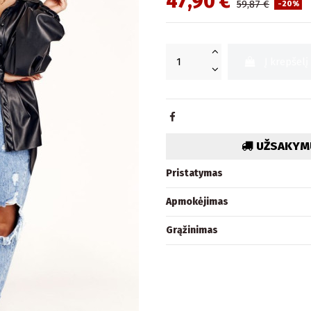
47,90 €
59,87 €
-20%
Į krepšelį
UŽSAKYMU
Pristatymas
Apmokėjimas
Grąžinimas