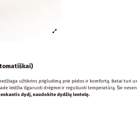
utomatiškai)
i medžiaga užtikrins prigludimą prie pėdos ir komfortą. Batai tu
ade leidžia išgaruoti drėgmei ir reguliuoti temperatūrą. Šie nesen
enkantis dydį, naudokite dydžių lentelę.