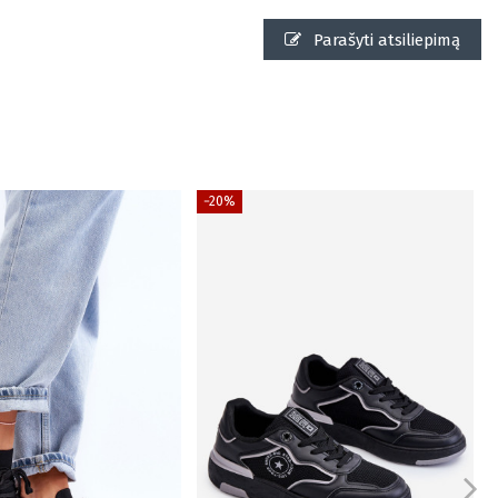
Parašyti atsiliepimą
−20%