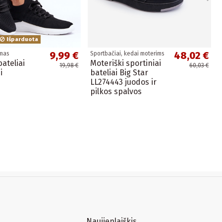
Išparduota
9,99 €
48,02 €
imas
Sportbačiai, kedai moterims
bateliai
Moteriški sportiniai
19,98 €
60,03 €
i
bateliai Big Star
LL274443 juodos ir
pilkos spalvos
Naujienlaiškis