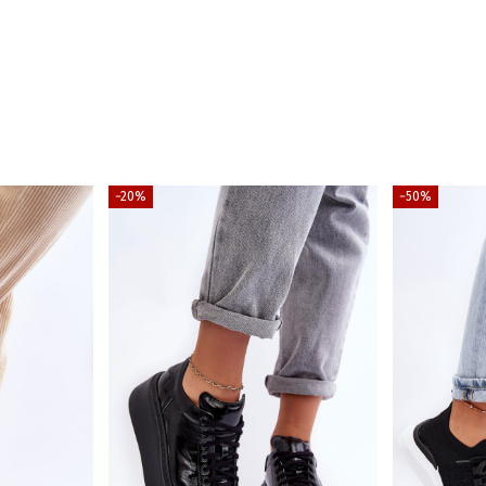
−20%
−50%