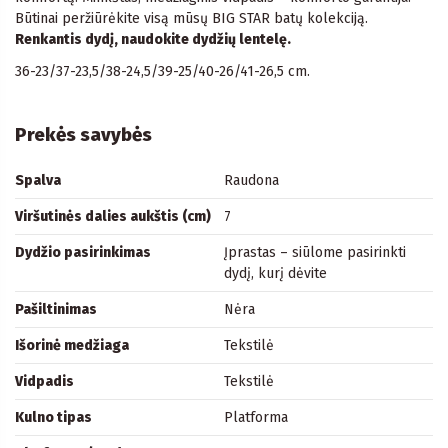
Būtinai peržiūrėkite visą mūsų BIG STAR batų kolekciją.
Renkantis dydį, naudokite dydžių lentelę.
36-23/37-23,5/38-24,5/39-25/40-26/41-26,5 cm.
Prekės savybės
Spalva
Raudona
Viršutinės dalies aukštis (cm)
7
Dydžio pasirinkimas
Įprastas – siūlome pasirinkti
dydį, kurį dėvite
Pašiltinimas
Nėra
Išorinė medžiaga
Tekstilė
Vidpadis
Tekstilė
Kulno tipas
Platforma