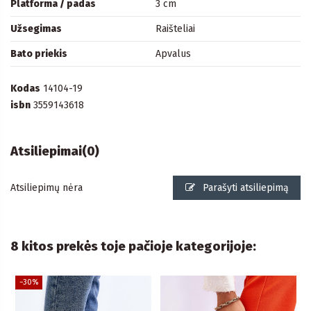
Platforma / padas
3 cm
Užsegimas
Raišteliai
Bato priekis
Apvalus
Kodas
14104-19
isbn
3559143618
Atsiliepimai
(0)
Atsiliepimų nėra
Parašyti atsiliepimą
8 kitos prekės toje pačioje kategorijoje:
−30%