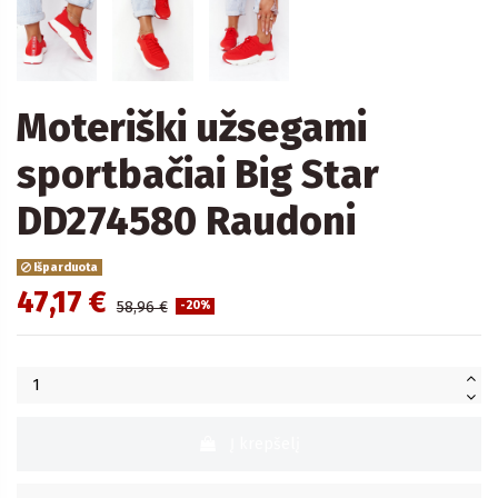
Moteriški užsegami
sportbačiai Big Star
DD274580 Raudoni
Išparduota
47,17 €
58,96 €
-20%
Į krepšelį