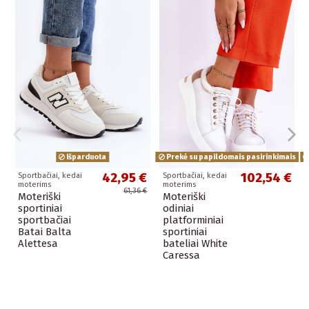
Išparduota
Prekė su papildomais pasirinkimais
42,95 €
102,54 €
Sportbačiai, kedai
Sportbačiai, kedai
moterims
moterims
61,36 €
Moteriški
Moteriški
sportiniai
odiniai
sportbačiai
platforminiai
Batai Balta
sportiniai
Alettesa
bateliai White
Caressa