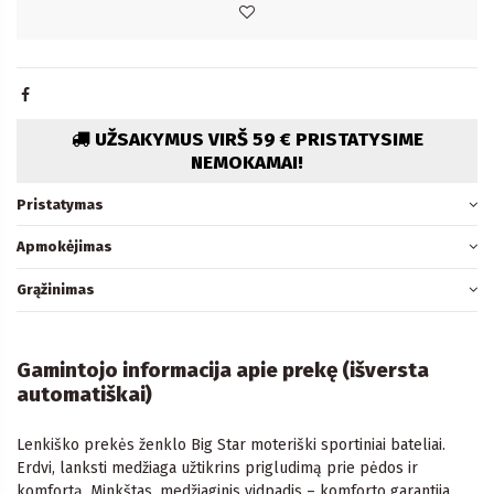
UŽSAKYMUS VIRŠ 59 € PRISTATYSIME
NEMOKAMAI!
Pristatymas
Apmokėjimas
Grąžinimas
Gamintojo informacija apie prekę (išversta
automatiškai)
Lenkiško prekės ženklo Big Star moteriški sportiniai bateliai.
Erdvi, lanksti medžiaga užtikrins prigludimą prie pėdos ir
komfortą. Minkštas, medžiaginis vidpadis – komforto garantija.