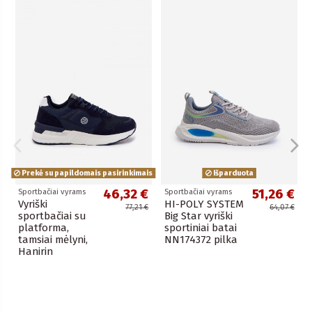
Prekė su papildomais pasirinkimais
Išparduota
46,32 €
51,26 €
Sportbačiai vyrams
Sportbačiai vyrams
Vyriški
HI-POLY SYSTEM
77,21 €
64,07 €
sportbačiai su
Big Star vyriški
platforma,
sportiniai batai
tamsiai mėlyni,
NN174372 pilka
Hanirin