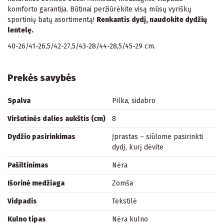
komforto garantija. Būtinai peržiūrėkite visą mūsų vyriškų
sportinių batų asortimentą!
Renkantis dydį, naudokite dydžių
lentelę.
40-26/41-26,5/42-27,5/43-28/44-28,5/45-29 cm.
Prekės savybės
Spalva
Pilka, sidabro
Viršutinės dalies aukštis (cm)
8
Dydžio pasirinkimas
Įprastas – siūlome pasirinkti
dydį, kurį dėvite
Pašiltinimas
Nėra
Išorinė medžiaga
Zomša
Vidpadis
Tekstilė
Kulno tipas
Nėra kulno