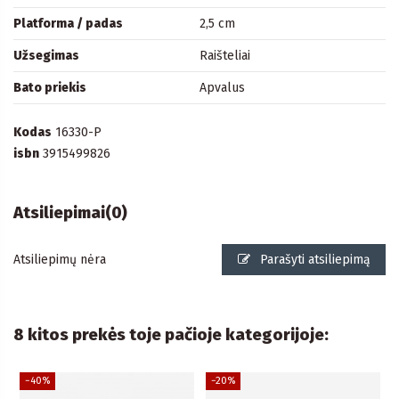
Platforma / padas
2,5 cm
Užsegimas
Raišteliai
Bato priekis
Apvalus
Kodas
16330-P
isbn
3915499826
Atsiliepimai
(0)
Atsiliepimų nėra
Parašyti atsiliepimą
8 kitos prekės toje pačioje kategorijoje:
−40%
−20%