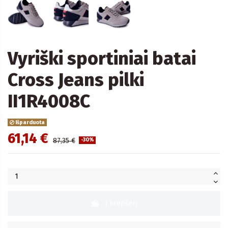
Vyriški sportiniai batai
Cross Jeans pilki
II1R4008C
Išparduota
61,14 €
87,35 €
-30%
Į krepšelį