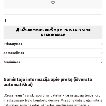
UŽSAKYMUS VIRŠ 59 € PRISTATYSIME
NEMOKAMAI!
Pristatymas
Apmokėjimas
Grąžinimas
Gamintojo informacija apie prekę (išversta
automatiškai)
„Cross Jeans“ vyriški sportiniai bateliai – tai naujausių tendencijų
ir aukščiausio lygio komforto derinys. Viršutinė dalis pagaminta iš
natūralios zomšos odos. Minkštas, medžiaginis vidpadis –