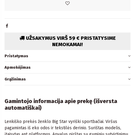
UŽSAKYMUS VIRŠ 59 € PRISTATYSIME
NEMOKAMAI!
Pristatymas
Apmokėjimas
Grąžinimas
Gamintojo informacija apie prekę (išversta
automatiškai)
Lenkiško prekės ženklo Big Star vyriški sportbačiai. Viršus
pagamintas iš eko odos ir tekstilės derinio. Surištas modelis,
įtaisytas ant platformos. Apvalus pirštas su guminiu sutvirtinimu