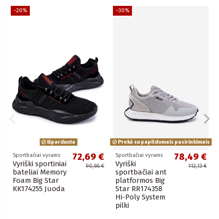
−20%
−30%
Išparduota
Prekė su papildomais pasirinkimais
72,69 €
78,49 €
Sportbačiai vyrams
Sportbačiai vyrams
Vyriški sportiniai
Vyriški
90,86 €
112,13 €
bateliai Memory
sportbačiai ant
Foam Big Star
platformos Big
KK174255 Juoda
Star RR174358
Hi-Poly System
pilki