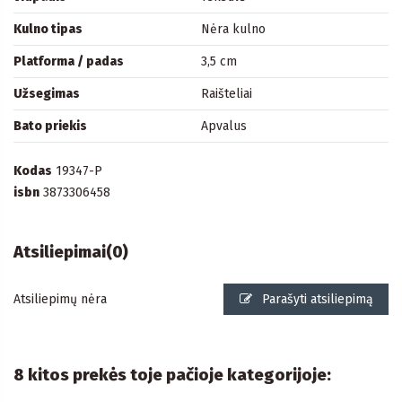
Kulno tipas
Nėra kulno
Platforma / padas
3,5 cm
Užsegimas
Raišteliai
Bato priekis
Apvalus
Kodas
19347-P
isbn
3873306458
Atsiliepimai
(0)
Atsiliepimų nėra
Parašyti atsiliepimą
8 kitos prekės toje pačioje kategorijoje: