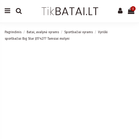
0
Pagrindinis
Batai, avalynė vyrams
Sportbačiai vyrams
Vyriški
sportbačiai Big Star JJ174277 Tamsiai mėlyni