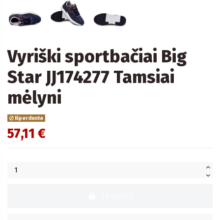
Vyriški sportbačiai Big
Star JJ174277 Tamsiai
mėlyni
Išparduota
57,11 €
Į krepšelį