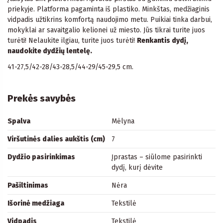
priekyje. Platforma pagaminta iš plastiko. Minkštas, medžiaginis
vidpadis užtikrins komfortą naudojimo metu. Puikiai tinka darbui,
mokyklai ar savaitgalio kelionei už miesto. Jūs tikrai turite juos
turėti! Nelaukite ilgiau, turite juos turėti!
Renkantis dydį,
naudokite dydžių lentelę.
41-27,5/42-28/43-28,5/44-29/45-29,5 cm.
Prekės savybės
Spalva
Mėlyna
Viršutinės dalies aukštis (cm)
7
Dydžio pasirinkimas
Įprastas – siūlome pasirinkti
dydį, kurį dėvite
Pašiltinimas
Nėra
Išorinė medžiaga
Tekstilė
Vidpadis
Tekstilė