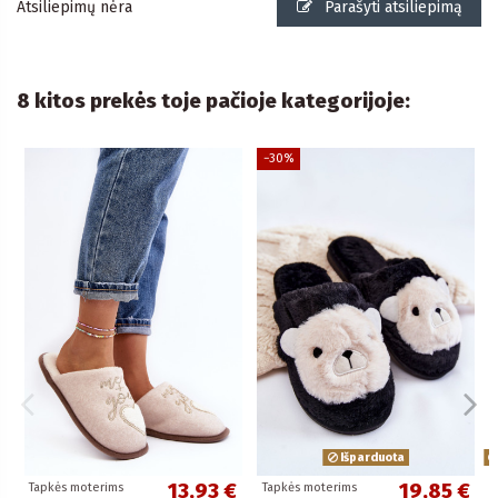
Atsiliepimų nėra
Parašyti atsiliepimą
8 kitos prekės toje pačioje kategorijoje:
−30%
Išparduota
13,93 €
19,85 €
Tapkės moterims
Tapkės moterims