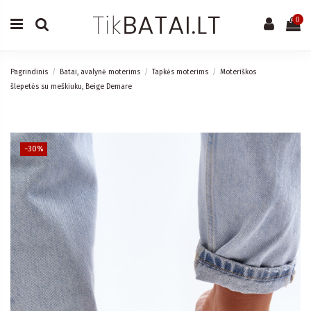
0
Pagrindinis
Batai, avalynė moterims
Tapkės moterims
Moteriškos
šlepetės su meškiuku, Beige Demare
−30%