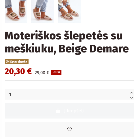
Moteriškos šlepetės su
meškiuku, Beige Demare
Išparduota
20,30 €
29,00 €
-30%
Į krepšelį