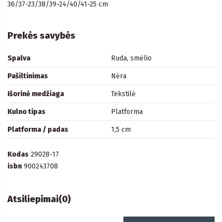
36/37-23/38/39-24/40/41-25 cm
Prekės savybės
Spalva
Ruda, smėlio
Pašiltinimas
Nėra
Išorinė medžiaga
Tekstilė
Kulno tipas
Platforma
Platforma / padas
1,5 cm
Kodas
29028-17
isbn
900243708
Atsiliepimai
(0)