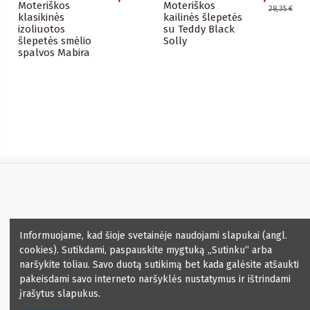
Moteriškos
Moteriškos
28,35 €
klasikinės
kailinės šlepetės
izoliuotos
su Teddy Black
šlepetės smėlio
Solly
spalvos Mabira
Informacija
Informuojame, kad šioje svetainėje naudojami slapukai (angl.
cookies). Sutikdami, paspauskite mygtuką „Sutinku“ arba
Kontaktai
naršykite toliau. Savo duotą sutikimą bet kada galėsite atšaukti
pakeisdami savo interneto naršyklės nustatymus ir ištrindami
įrašytus slapukus.
Naujienlaiškis