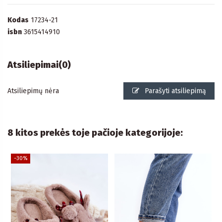
Kodas
17234-21
isbn
3615414910
Atsiliepimai
(0)
Atsiliepimų nėra
Parašyti atsiliepimą
8 kitos prekės toje pačioje kategorijoje:
−30%