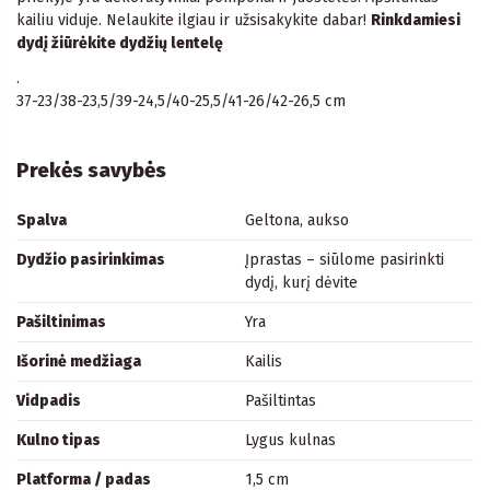
kailiu viduje. Nelaukite ilgiau ir užsisakykite dabar!
Rinkdamiesi
dydį žiūrėkite dydžių lentelę
.
37-23/38-23,5/39-24,5/40-25,5/41-26/42-26,5 cm
Prekės savybės
Spalva
Geltona, aukso
Dydžio pasirinkimas
Įprastas – siūlome pasirinkti
dydį, kurį dėvite
Pašiltinimas
Yra
Išorinė medžiaga
Kailis
Vidpadis
Pašiltintas
Kulno tipas
Lygus kulnas
Platforma / padas
1,5 cm