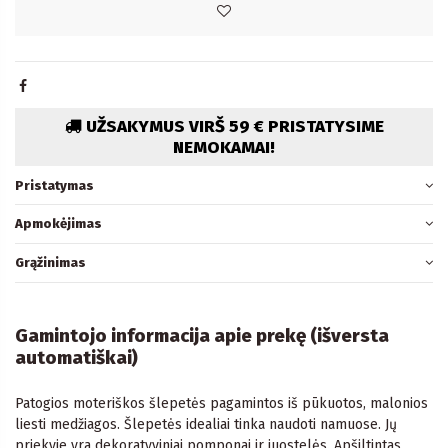
UŽSAKYMUS VIRŠ 59 € PRISTATYSIME
NEMOKAMAI!
Pristatymas
Apmokėjimas
Grąžinimas
Gamintojo informacija apie prekę (išversta
automatiškai)
Patogios moteriškos šlepetės pagamintos iš pūkuotos, malonios
liesti medžiagos. Šlepetės idealiai tinka naudoti namuose. Jų
priekyje yra dekoratyviniai pomponai ir juostelės. Apšiltintas