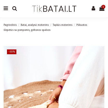
0
Pagrindinis
Batai, avalynė moterims
Tapkės moterims
Pūkuotos
šlepetės su pompomis, geltonos spalvos
−30%