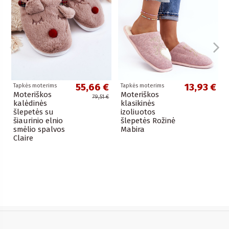
55,66 €
13,93 €
Tapkės moterims
Tapkės moterims
Moteriškos
Moteriškos
79,51 €
kalėdinės
klasikinės
šlepetės su
izoliuotos
šiaurinio elnio
šlepetės Rožinė
smėlio spalvos
Mabira
Claire