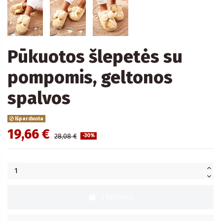
Pūkuotos šlepetės su
pompomis, geltonos
spalvos
Išparduota
19,66 €
28,08 €
-30%
Į krepšelį