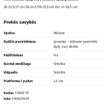
36-23,5/37-24/38-24,5/39-25,5/40-26/ 41-26,5 cm.
Prekės savybės
Spalva
Mėlyna
Dydžio pasirinkimas
Įprastas – siūlome pasirinkti
dydį, kurį dėvite
Pašiltinimas
Yra
Išorinė medžiaga
Tekstilė
Vidpadis
Tekstilė
Platforma / padas
2,5 cm
Kodas
17808-19
isbn
3183625549