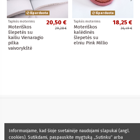
Išparduota
Išparduota
20,50 €
18,25 €
Tapkės moterims
Tapkės moterims
Moteriškos
Moteriškos
29,28 €
36,49 €
šlepetės su
kalėdinės
kailiu Vienaragio
šlepetės su
pilka
elniu Pink Millio
vaivorykštė
Informacija
Informuojame, kad šioje svetainėje naudojami slapukai (angl.
cookies). Sutikdami, paspauskite mygtuką „Sutinku“ arba