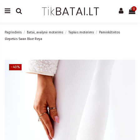
0
Pagrindinis
Batai, avalynė moterims
Tapkės moterims
Paminkštintos
šlepetės Swan Blue Reya
−40%