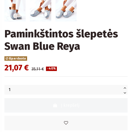
Paminkštintos šlepetės
Swan Blue Reya
Išparduota
21,07 €
35,11 €
-40%
Į krepšelį