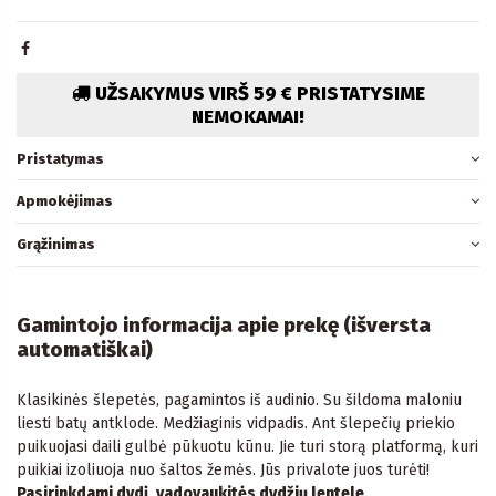
UŽSAKYMUS VIRŠ 59 € PRISTATYSIME
NEMOKAMAI!
Pristatymas
Apmokėjimas
Grąžinimas
Gamintojo informacija apie prekę (išversta
automatiškai)
Klasikinės šlepetės, pagamintos iš audinio. Su šildoma maloniu
liesti batų antklode. Medžiaginis vidpadis. Ant šlepečių priekio
puikuojasi daili gulbė pūkuotu kūnu. Jie turi storą platformą, kuri
puikiai izoliuoja nuo šaltos žemės. Jūs privalote juos turėti!
Pasirinkdami dydį, vadovaukitės dydžių lentele