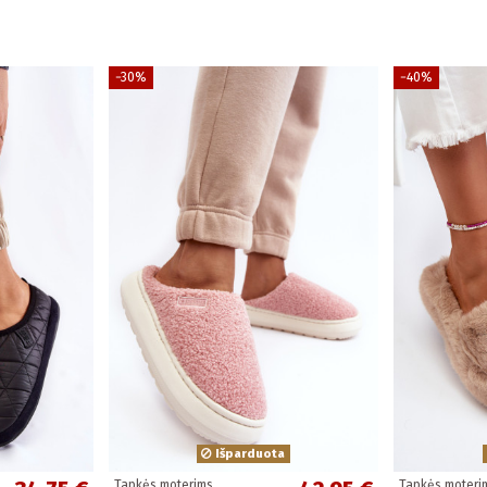
−30%
−40%
Išparduota
Tapkės moterims
Tapkės moteri