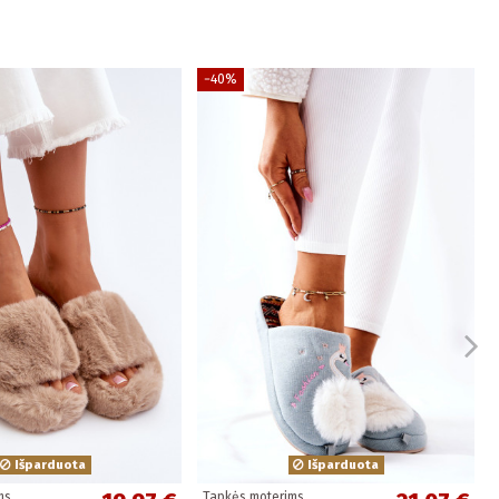
−40%
Išparduota
Išparduota
ms
Tapkės moterims