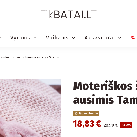
Vyrams
Vaikams
Aksesuarai
%
kailiu ir ausimis Tamsiai rožinės Semmi
Moteriškos š
ausimis Tam
Išparduota
18,83 €
26,90 €
-30%