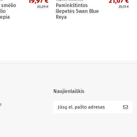
19,97 €
21,07 €
 smėlio
Paminkštintos
33,29 €
35,11 €
lio
šlepetės Swan Blue
tepia
Reya
Naujienlaiškis
9