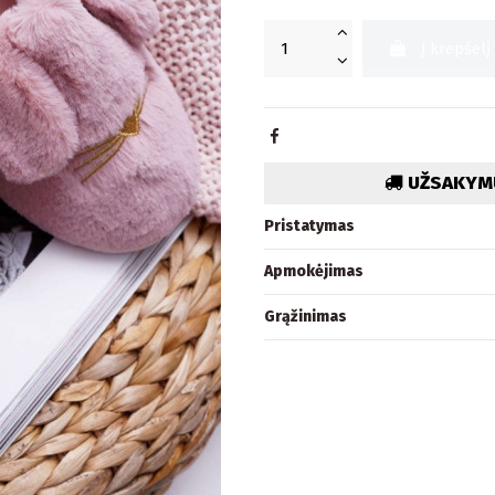
Į krepšelį
UŽSAKYMU
Pristatymas
Apmokėjimas
Grąžinimas