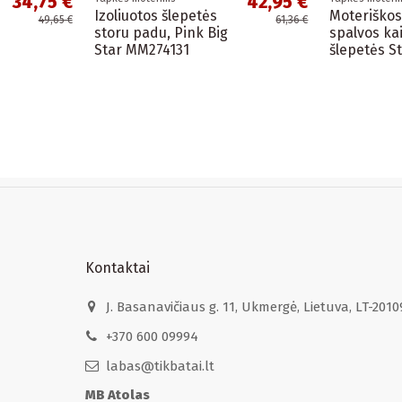
34,75 €
42,95 €
Izoliuotos šlepetės
Moteriškos
49,65 €
61,36 €
storu padu, Pink Big
spalvos kai
Star MM274131
šlepetės S
Kontaktai
J. Basanavičiaus g. 11, Ukmergė, Lietuva, LT-2010
+370 600 09994
labas@tikbatai.lt
MB Atolas