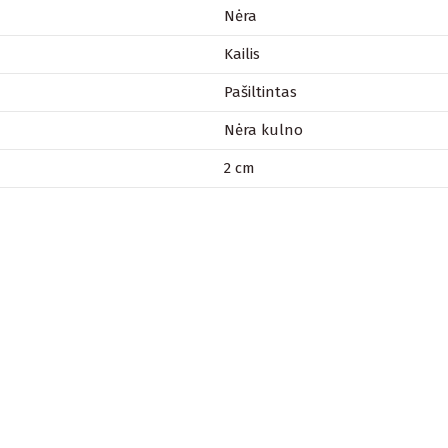
Nėra
Kailis
Pašiltintas
Nėra kulno
2 cm