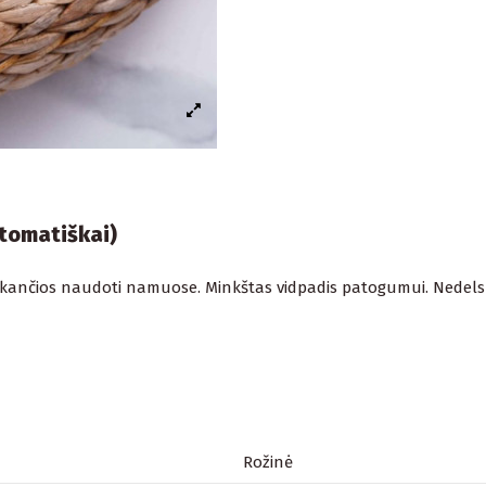
utomatiškai)
 tinkančios naudoti namuose. Minkštas vidpadis patogumui. Nedelsk
Rožinė