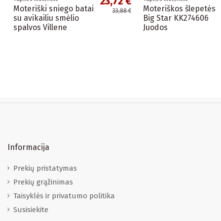
23,72 €
Moteriški sniego batai
Moteriškos šlepetės
33,88 €
su avikailiu smėlio
Big Star KK274606
spalvos Villene
Juodos
Informacija
Prekių pristatymas
Prekių grąžinimas
Taisyklės ir privatumo politika
Susisiekite