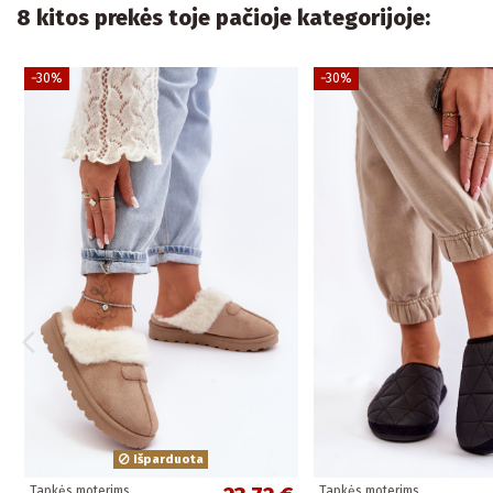
8 kitos prekės toje pačioje kategorijoje:
−30%
−30%
Išparduota
Tapkės moterims
Tapkės moterims