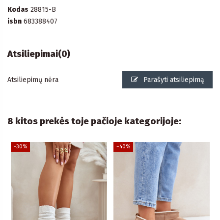
Kodas
28815-B
isbn
683388407
Atsiliepimai
(0)
Atsiliepimų nėra
Parašyti atsiliepimą
8 kitos prekės toje pačioje kategorijoje:
−30%
−40%