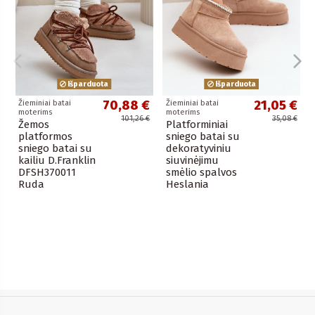
Išparduota
Išparduota
70,88 €
21,05 €
Žieminiai batai
Žieminiai batai
moterims
moterims
101,26 €
35,08 €
Žemos
Platforminiai
platformos
sniego batai su
sniego batai su
dekoratyviniu
kailiu D.Franklin
siuvinėjimu
DFSH370011
smėlio spalvos
Ruda
Heslania