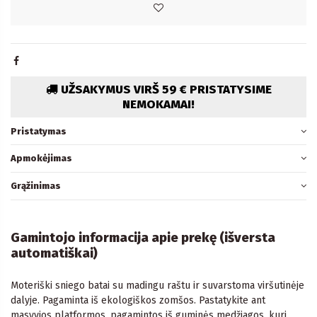
UŽSAKYMUS VIRŠ 59 € PRISTATYSIME
NEMOKAMAI!
Pristatymas
Apmokėjimas
Grąžinimas
Gamintojo informacija apie prekę (išversta
automatiškai)
Moteriški sniego batai su madingu raštu ir suvarstoma viršutinėje
dalyje. Pagaminta iš ekologiškos zomšos. Pastatykite ant
masyvios platformos, pagamintos iš guminės medžiagos, kuri