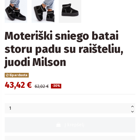
Moteriški sniego batai
storu padu su raišteliu,
juodi Milson
Išparduota
43,42 €
62,02 €
-30%
Į krepšelį