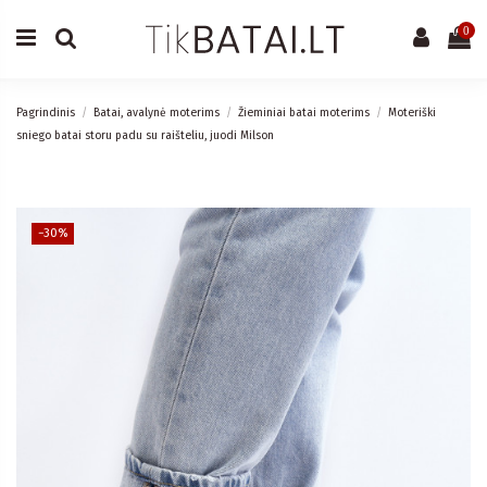
0
Pagrindinis
Batai, avalynė moterims
Žieminiai batai moterims
Moteriški
sniego batai storu padu su raišteliu, juodi Milson
−30%