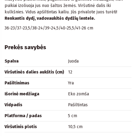
puikiai izoliuoja jus nuo šaltos žemės. Viršutinė dalis iki
kulkšnies. Vidus apšiltintas kailiu. Jūs privalote juos turėti!
Renkantis dydį, vadovaukitės dydžių lentele.
36-23/37-23,5/38-24/39-24,5/40-25,5/41-26 cm
Prekės savybės
Spalva
Juoda
Viršutinės dalies aukštis (cm)
12
Pašiltinimas
Yra
Išorinė medžiaga
Eko zomša
Vidpadis
Pašiltintas
Platforma / padas
5 cm
Viršutinis plotis
10,5 cm