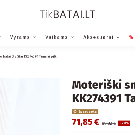
Vyrams
Vaikams
Aksesuarai
%
o batai Big Star KK274391 Tamsiai pilki
Moteriški sn
KK274391 Ta
Išparduota
71,85 €
89,82 €
-20%