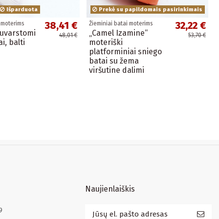
Išparduota
Prekė su papildomais pasirinkimais
38,41 €
32,22 €
i moterims
Žieminiai batai moterims
suvarstomi
„Camel Izamine“
48,01 €
53,70 €
i, balti
moteriški
platforminiai sniego
batai su žema
viršutine dalimi
Naujienlaiškis
9