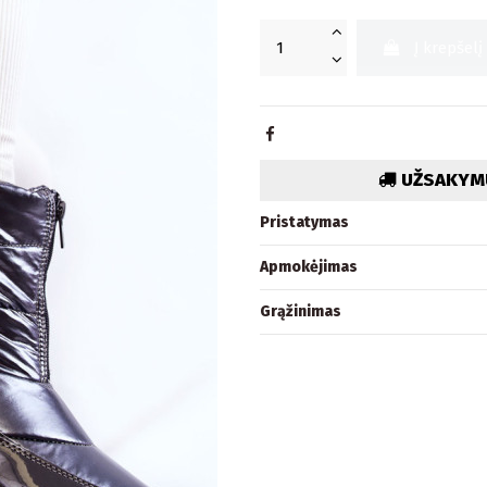
Į krepšelį
UŽSAKYMU
Pristatymas
Apmokėjimas
Grąžinimas