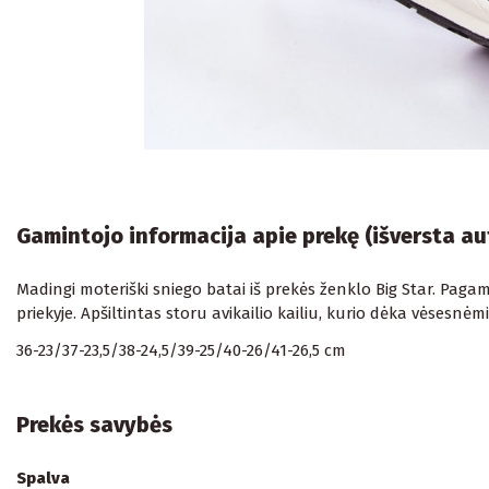
Gamintojo informacija apie prekę (išversta a
Madingi moteriški sniego batai iš prekės ženklo Big Star. Pag
priekyje. Apšiltintas storu avikailio kailiu, kurio dėka vėsesnė
36-23/37-23,5/38-24,5/39-25/40-26/41-26,5 cm
Prekės savybės
Spalva