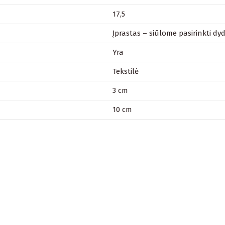
17,5
Įprastas – siūlome pasirinkti dydį
Yra
Tekstilė
3 cm
10 cm