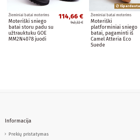
Išparduota
114,66 €
Žieminiai batai moterims
Žieminiai batai moterims
Moteriški sniego
Moteriški
143,32 €
batai storu padu su
platforminiai sniego
užtrauktuku GOE
batai, pagaminti iš
MM2N4078 juodi
Camel Atteria Eco
Suede
Informacija
Prekių pristatymas