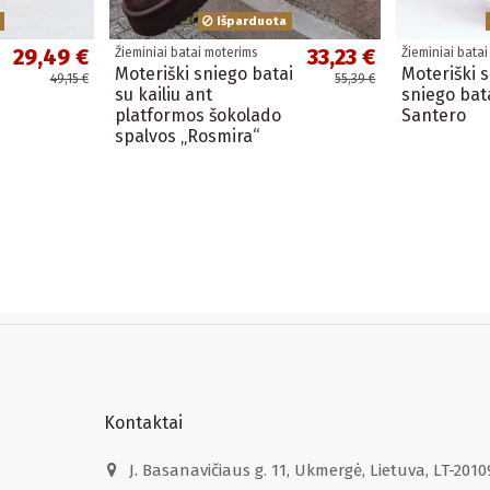
Išparduota
29,49 €
33,23 €
Žieminiai batai moterims
Žieminiai bata
Moteriški sniego batai
Moteriški 
49,15 €
55,39 €
su kailiu ant
sniego bata
platformos šokolado
Santero
spalvos „Rosmira“
Kontaktai
J. Basanavičiaus g. 11, Ukmergė, Lietuva, LT-2010