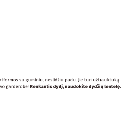
atformos su guminiu, neslidžiu padu. Jie turi užtrauktuką
savo garderobe!
Renkantis dydį, naudokite dydžių lentelę.