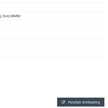
, kurį dėvite
Parašyti atsiliepimą