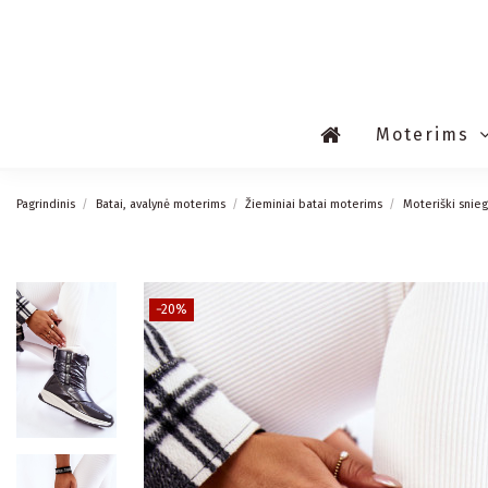
Moterims
Pagrindinis
Batai, avalynė moterims
Žieminiai batai moterims
Moteriški snieg
−20%