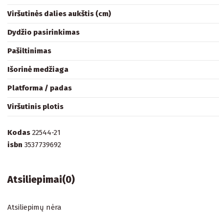
Viršutinės dalies aukštis (cm)
Dydžio pasirinkimas
Pašiltinimas
Išorinė medžiaga
Platforma / padas
Viršutinis plotis
Kodas
22544-21
isbn
3537739692
Atsiliepimai
(0)
Atsiliepimų nėra