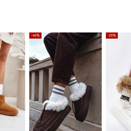
−40%
−20%